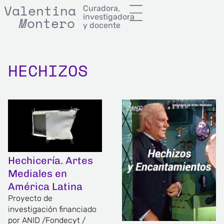
Valentina
Curadora,
investigadora
M
onterror
M
ontero
y docente
HECHIZOS
Hechicería. Artes
Mediales en
América Latina
Proyecto de
investigación financiado
por ANID /Fondecyt /