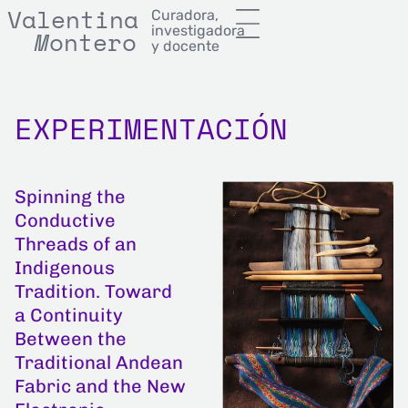
Valentina
Curadora,
investigadora
M
onterror
M
ontero
y docente
EXPERIMENTACIÓN
Spinning the
Conductive
Threads of an
Indigenous
Tradition. Toward
a Continuity
Between the
Traditional Andean
Fabric and the New