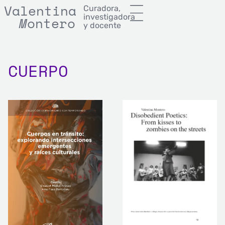
Valentina
Curadora,
investigadora
M
onterror
M
ontero
y docente
CUERPO