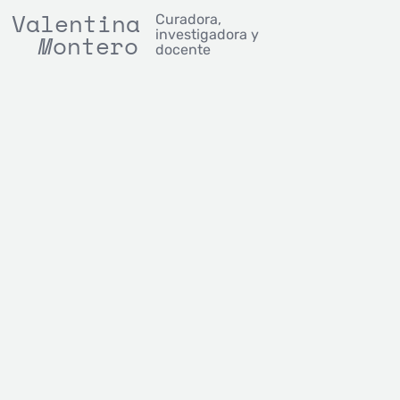
Valentina
Curadora,
investigadora y
M
ontero
docente