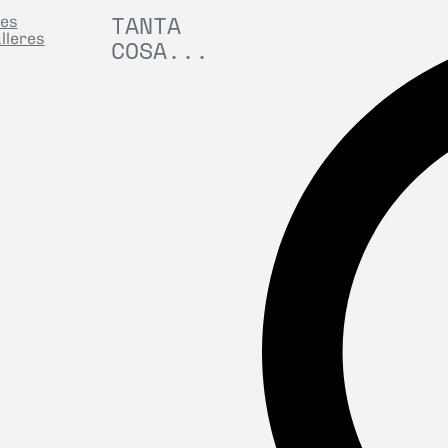
TANTA
nes
lleres
COSA...