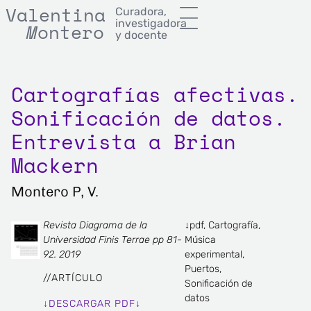
Valentina
Curadora,
investigadora
M
onterror
M
ontero
y docente
Cartografías afectivas.
Sonificación de datos.
Entrevista a Brian
Mackern
Montero P, V.
Revista Diagrama de la
↓pdf
,
Cartografía
,
Universidad Finis Terrae pp 81-
Música
92. 2019
experimental
,
Puertos
,
//
ARTÍCULO
Sonificación de
datos
↓DESCARGAR PDF↓