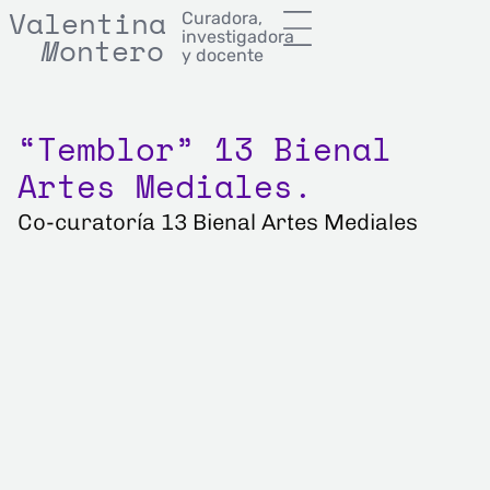
Valentina
Curadora,
investigadora
M
onterror
M
ontero
y docente
“Temblor” 13 Bienal
Artes Mediales.
Co-curatoría 13 Bienal Artes Mediales