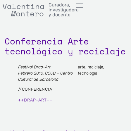
Valentina
Curadora,
investigadora
M
onterror
M
ontero
y docente
Conferencia Arte
tecnológico y reciclaje
Festival Drap-Art
arte
,
reciclaje
,
Febrero 2016, CCCB – Centro
tecnología
Cultural de Barcelona
//
CONFERENCIA
++DRAP-ART++