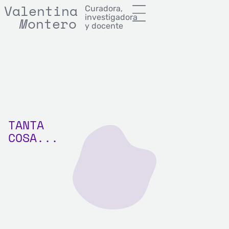
Valentina
Curadora,
investigadora
M
onterror
M
ontero
y docente
TANTA
COSA...